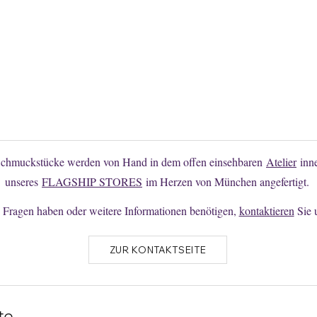
Sie finden Ihr Wunschmodell nicht?
en Sie hier unverbindlich Änderungen oder individuelle Anfertigunge
Schmuckstücke werden von Hand in dem offen einsehbaren
Atelier
inne
unseres
FLAGSHIP STORES
im Herzen von München angefertigt.
Fragen haben oder weitere Informationen benötigen,
kontaktieren
Sie 
ZUR KONTAKTSEITE
te