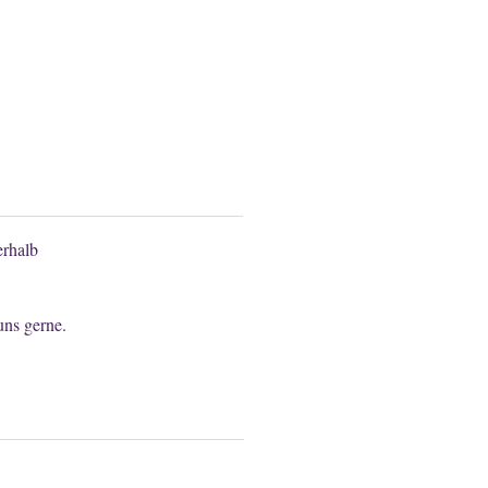
n anfragen.
rhalb
uns gerne.