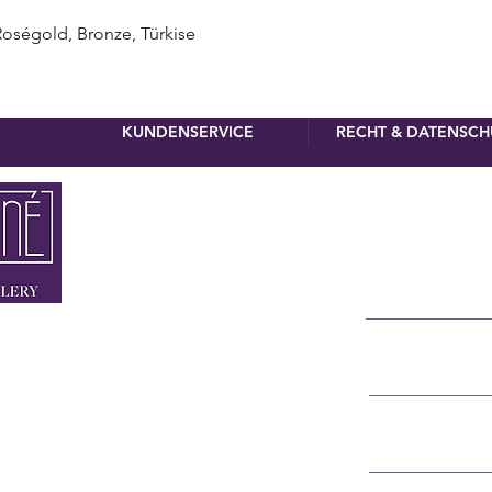
Schnellansicht
égold, Bronze, Türkise
KUNDENSERVICE
RECHT & DATENSCH
Newslette
Vorname
Nachname
MÜNCHEN
NNER STRASSE 4
E-Mail
RSTRASSE 8
 90 110