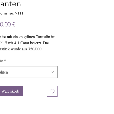
llanten
nummer: 9111
Preis
0,00 €
 ist mit einem grünen Turmalin im
hliff mit 4,1 Carat besetzt. Das
stück wurde aus 750/000
d angefertigt und mit etwa 0,9
te
*
issen Brillanten ausgefasst.
hlen
n Warenkorb