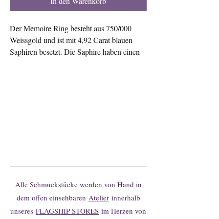
In den Warenkorb
Der Memoire Ring besteht aus 750/000
Weissgold und ist mit 4,92 Carat blauen
Saphiren besetzt. Die Saphire haben einen
Durchmesser von ca. 4 mm.
Sie finden Ihr Wunschmodell nicht?
Gerne können Sie hier unverbindlich
Änderungen oder individuelle
Anfertigungen anfragen.
Alle Schmuckstücke werden von Hand in
dem offen einsehbaren
Atelier
innerhalb
unseres
FLAGSHIP STORES
im Herzen von