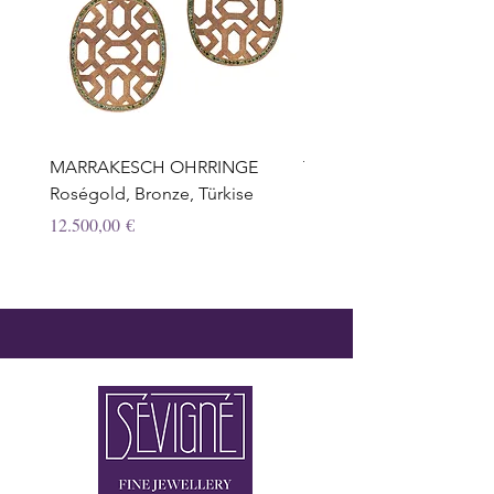
MARRAKESCH OHRRINGE
TROPFEN OHRRINGE,
Roségold, Bronze, Türkise
Honigquarz, Weissgold, 
Preis
Preis
12.500,00 €
12.950,00 €