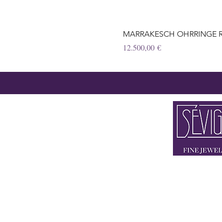
MARRAKESCH OHRRINGE Ros
Preis
12.500,00 €
2 x IN 80333 
FLAGSHIP STORE BRIE
STORE THEATINE