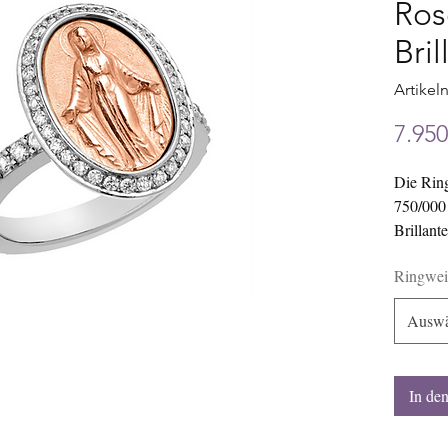
Ros
Bri
Artikel
7.950
Die Ring
750/000 
Brillant
besteht 
Ringwei
Schmucks
Abmessu
Auswä
In de