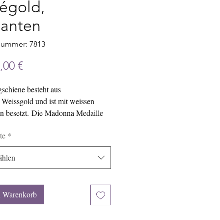
égold,
llanten
nummer: 7813
Preis
,00 €
schiene besteht aus
Weissgold und ist mit weissen
en besetzt. Die Madonna Medaille
aus 750/000 Roségold. Das
te
*
tück hat in etwa die
ngen 19 x 13 mm.
hlen
n Warenkorb