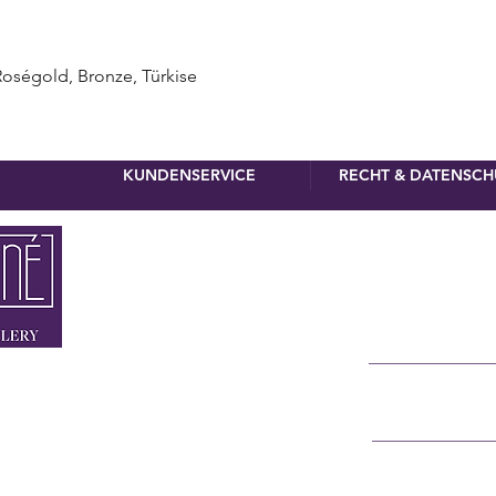
Schnellansicht
égold, Bronze, Türkise
KUNDENSERVICE
RECHT & DATENSCH
Newslette
Vorname
Nachname
MÜNCHEN
NNER STRASSE 4
E-Mail
RSTRASSE 8