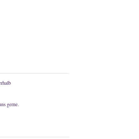
n anfragen.
rhalb
uns gerne.