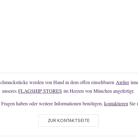
Sie finden Ihr Wunschmodell nicht?
en Sie hier unverbindlich Änderungen oder individuelle Anfertigunge
Schmuckstücke werden von Hand in dem offen einsehbaren
Atelier
inne
unseres
FLAGSHIP STORES
im Herzen von München angefertigt.
Fragen haben oder weitere Informationen benötigen,
kontaktieren
Sie 
ZUR KONTAKTSEITE