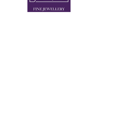
2 x IN 80333 MÜNCHEN
FLAGSHIP STORE BRIENNER STRASSE 4
STORE THEATINERSTRASSE 8
+49 89 90 42 90 110
KONTAKT@SEVIGNE.DE
Newsletter Anmeldung
Vorname