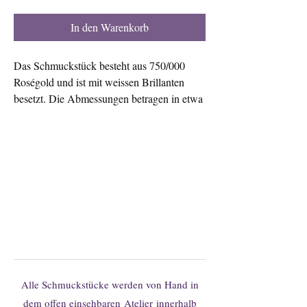
In den Warenkorb
Das Schmuckstück besteht aus 750/000
Roségold und ist mit weissen Brillanten
besetzt. Die Abmessungen betragen in etwa
12,5 x 10 mm.
Sie finden Ihr Wunschmodell nicht?
Gerne können Sie hier unverbindlich
Änderungen oder individuelle
Anfertigungen anfragen.
Alle Schmuckstücke werden von Hand in
dem offen einsehbaren
Atelier
innerhalb