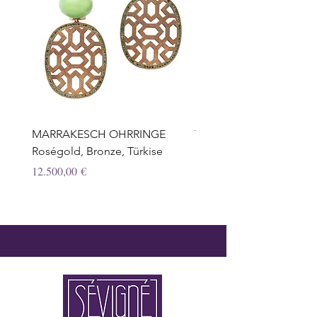
MARRAKESCH OHRRINGE
TROPFEN OHRRINGE,
Roségold, Bronze, Türkise
Honigquarz, Weissgold, 
Preis
Preis
12.500,00 €
12.950,00 €