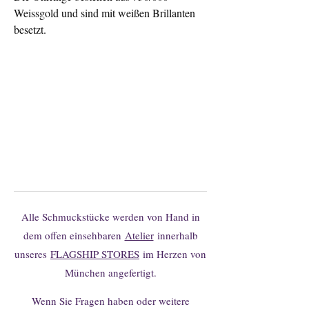
Weissgold und sind mit weißen Brillanten
besetzt.
Sie finden Ihr Wunschmodell nicht?
Gerne können Sie hier unverbindlich
Änderungen oder individuelle
Anfertigungen anfragen.
Alle Schmuckstücke werden von Hand in
dem offen einsehbaren
Atelier
innerhalb
unseres
FLAGSHIP STORES
im Herzen von
München angefertigt.
Wenn Sie Fragen haben oder weitere