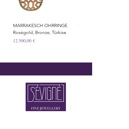
MARRAKESCH OHRRINGE
TROPFEN OHRRINGE,
Roségold, Bronze, Türkise
Honigquarz, Weissgold, 
Preis
Preis
12.500,00 €
12.950,00 €
2 x IN 80333 MÜNCHEN