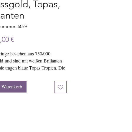
ssgold, Topas,
llanten
nummer: 6079
Preis
,00 €
ringe bestehen aus 750/000
d und sind mit weißen Brillanten
 sie tragen blaue Topas Tropfen. Die
ngen betragen in etwa 35 x 12,5
n Warenkorb