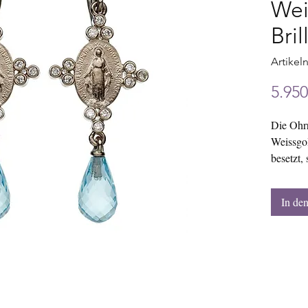
Wei
Bri
Artikel
5.950
Die Ohr
Weissgol
besetzt,
Abmessu
mm.
In de