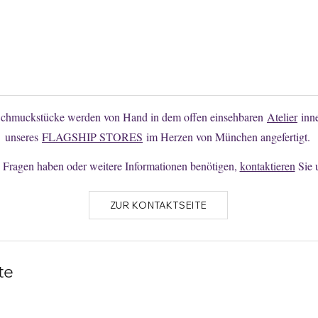
Sie finden Ihr Wunschmodell nicht?
en Sie hier unverbindlich Änderungen oder individuelle Anfertigunge
Schmuckstücke werden von Hand in dem offen einsehbaren
Atelier
inne
unseres
FLAGSHIP STORES
im Herzen von München angefertigt.
Fragen haben oder weitere Informationen benötigen,
kontaktieren
Sie 
ZUR KONTAKTSEITE
te