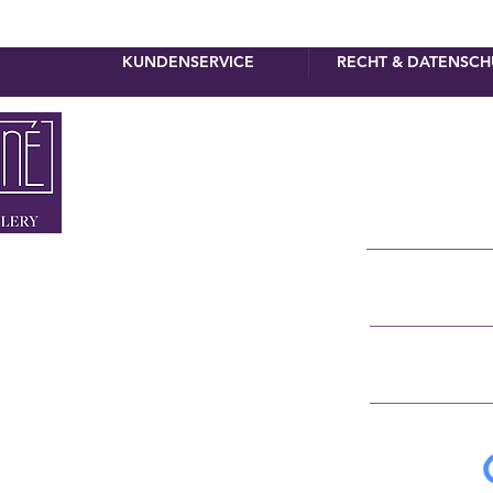
KUNDENSERVICE
RECHT & DATENSCH
Newslette
Vorname
Nachname
MÜNCHEN
NNER STRASSE 4
E-Mail
RSTRASSE 8
 90 110
IGNE.DE