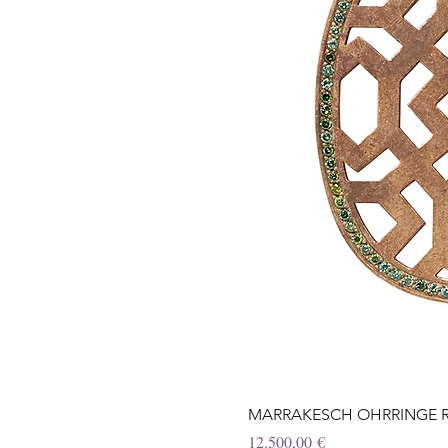
MARRAKESCH OHRRINGE Ros
Preis
12.500,00 €