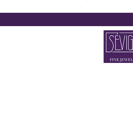
2 x IN 80333 
FLAGSHIP STORE BRIE
STORE THEATINE
+49 89 90 42
KONTAKT@SEV