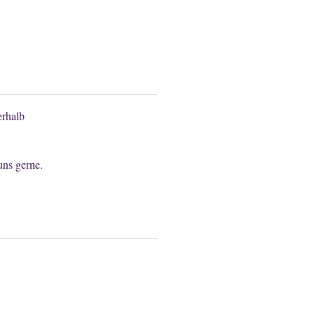
n anfragen.
rhalb
uns gerne.