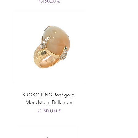
Preis
4.450,00 €
KROKO RING Roségold,
Mondstein, Brillanten
Preis
21.500,00 €