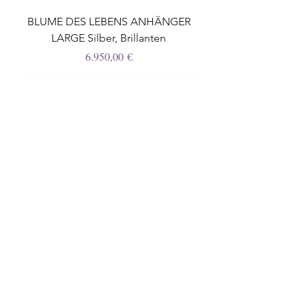
BLUME DES LEBENS ANHÄNGER
LARGE Silber, Brillanten
Preis
6.950,00 €
TURMALIN RING Roségold,
Brillanten
Preis
59.700,00 €