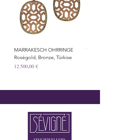
MARRAKESCH OHRRINGE
TROPFEN OHRRINGE,
Roségold, Bronze, Türkise
Honigquarz, Weissgold, 
Preis
Preis
12.500,00 €
12.950,00 €