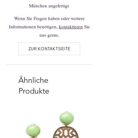
Anhänger N°4 ohne Brillanten mit
München angefertigt.
ebendiesem Kreuz abgebildet.
Wenn Sie Fragen haben oder weitere
Das Schmuckstück ist auch noch in anderen
Informationen benötigen,
kontaktieren
Sie
Varianten erhältlich, bei Interesse wenden
uns gerne.
Sie sich gerne direkt an uns.
ZUR KONTAKTSEITE
Ähnliche
Produkte