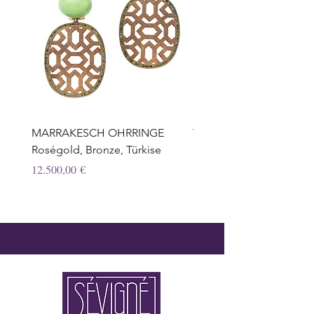
MARRAKESCH OHRRINGE
TROPFEN OHRRINGE,
Roségold, Bronze, Türkise
Honigquarz, Weissgold, 
Preis
Preis
12.500,00 €
12.950,00 €