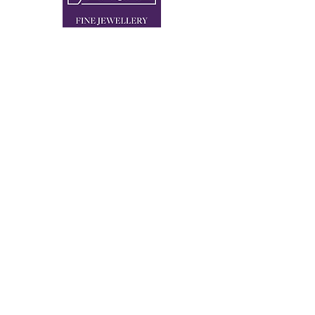
2 x IN 80333 MÜNCHEN
FLAGSHIP STORE BRIENNER STRASSE 4
STORE THEATINERSTRASSE 8
+49 89 90 42 90 110
KONTAKT@SEVIGNE.DE
Newsletter Anmeldung
Vorname