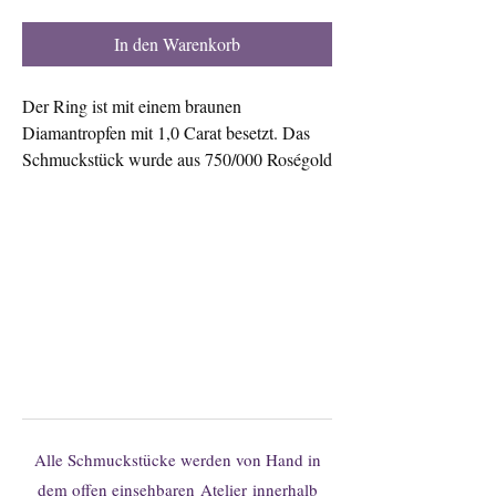
In den Warenkorb
Der Ring ist mit einem braunen
Diamantropfen mit 1,0 Carat besetzt. Das
Schmuckstück wurde aus 750/000 Roségold
angefertigt und mit etwa 0,55 Carat braunen
Brillanten ausgefasst.
Sie finden Ihr Wunschmodell nicht?
Gerne können Sie hier unverbindlich
Änderungen oder individuelle
Anfertigungen anfragen.
Alle Schmuckstücke werden von Hand in
dem offen einsehbaren
Atelier
innerhalb